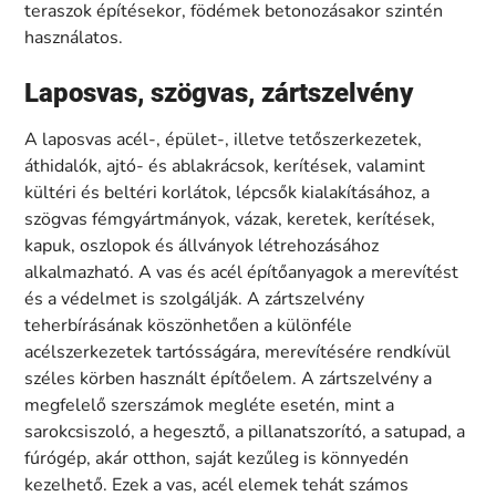
teraszok építésekor, födémek betonozásakor szintén
használatos.
Laposvas, szögvas, zártszelvény
A laposvas acél-, épület-, illetve tetőszerkezetek,
áthidalók, ajtó- és ablakrácsok, kerítések, valamint
kültéri és beltéri korlátok, lépcsők kialakításához, a
szögvas fémgyártmányok, vázak, keretek, kerítések,
kapuk, oszlopok és állványok létrehozásához
alkalmazható. A vas és acél építőanyagok a merevítést
és a védelmet is szolgálják. A zártszelvény
teherbírásának köszönhetően a különféle
acélszerkezetek tartósságára, merevítésére rendkívül
széles körben használt építőelem. A zártszelvény a
megfelelő szerszámok megléte esetén, mint a
sarokcsiszoló, a hegesztő, a pillanatszorító, a satupad, a
fúrógép, akár otthon, saját kezűleg is könnyedén
kezelhető. Ezek a vas, acél elemek tehát számos