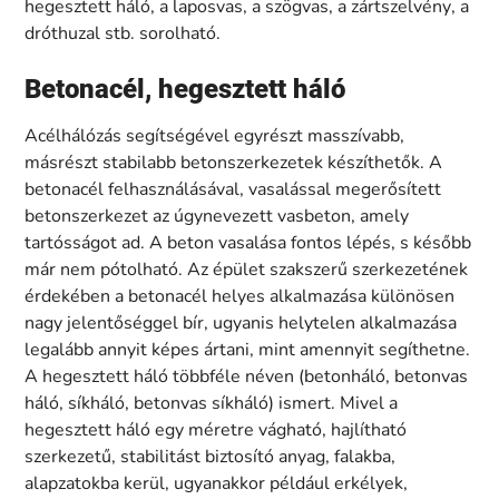
hegesztett háló, a laposvas, a szögvas, a zártszelvény, a
dróthuzal stb. sorolható.
Betonacél, hegesztett háló
Acélhálózás segítségével egyrészt masszívabb,
másrészt stabilabb betonszerkezetek készíthetők. A
betonacél felhasználásával, vasalással megerősített
betonszerkezet az úgynevezett vasbeton, amely
tartósságot ad. A beton vasalása fontos lépés, s később
már nem pótolható. Az épület szakszerű szerkezetének
érdekében a betonacél helyes alkalmazása különösen
nagy jelentőséggel bír, ugyanis helytelen alkalmazása
legalább annyit képes ártani, mint amennyit segíthetne.
A hegesztett háló többféle néven (betonháló, betonvas
háló, síkháló, betonvas síkháló) ismert. Mivel a
hegesztett háló egy méretre vágható, hajlítható
szerkezetű, stabilitást biztosító anyag, falakba,
alapzatokba kerül, ugyanakkor például erkélyek,