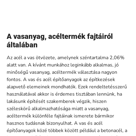
A vasanyag, acéltermék fajtáiról
általában
Az acél a vas ötvözete, amelynek széntartalma 2,06%
alatt van. A kívánt munkához leginkább alkalmas, jó
minőségű vasanyag, acéltermék választása nagyon
fontos. A vas és acél építőanyagok az építkezések
alapvető elemeinek mondhatók. Ezek rendeltetésszerű
használatával akkor is érdemes tisztában lennünk, ha
lakásunk építését szakemberek végzik, hiszen
széleskörű alkalmazhatósága miatt a vasanyag,
acéltermék különféle fajtáinak ismerete bármikor
hasznos tudásnak bizonyulhat. A vas és acél
építőanyagok közé többek között például a betonacél, a