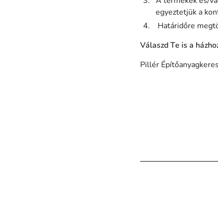
A termékek és/vag
egyeztetjük a kon
Határidőre megtör
Válaszd Te is a házho
Pillér Építőanyagker