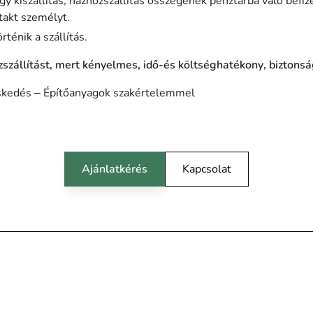
y kiszállítás, házhozszállítás összegének pénztárba való befiz
takt személyt.
ténik a szállítás.
zszállítást, mert kényelmes, idő-és költséghatékony, biztons
eskedés – Építőanyagok szakértelemmel
Ajánlatkérés
Kapcsolat