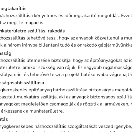
megtakarítás
ázhozszállítása kényelmes és időmegtakarító megoldás. Ezzel 
atsz meg Te magad is.
katerületre szállítás, rakodás
hozszállítás lehetővé teszi, hogy az anyagok közvetlenül a mu
juk a három irányba billenteni tudó és önrakodó gépjárművünkke
asság
hozszállítás ütemezése biztosítja, hogy az építőanyagokat az i
aterületre, amikor szükség van rájuk. Ez nagyobb rugalmasságot
tásfolyamán, és lehetővé teszi a projekt hatékonyabb végrehajtá
nságosabb szállítása
yagkereskedés építőanyag házhozszállítása biztonságos megold
asztalt munkatárs szállítja, aki az anyagok biztonságos szállítá
anyagokat megfelelően csomagolják és rögzítik a járműveken, 
érkezzenek a munkaterületre.
ítás
anyagkereskedés házhozszállítás szolgáltatását veszed igénybe