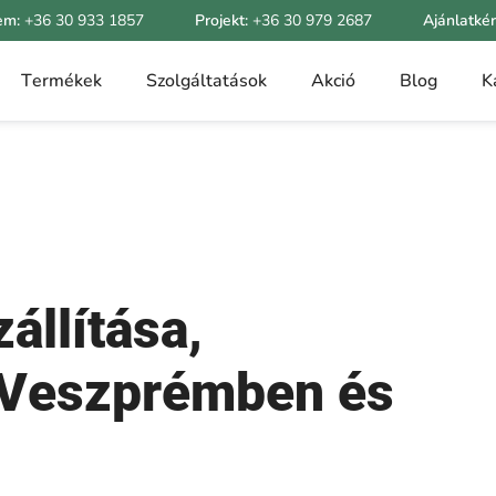
em:
+36 30 933 1857
Projekt:
+36 30 979 2687
Ajánlatké
Termékek
Szolgáltatások
Akció
Blog
K
állítása,
 Veszprémben és