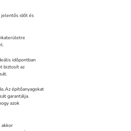
jelentős időt és
nkaterületre
l.
deális időpontban
 biztosít az
sát.
ás.Az építőanyagokat
sát garantálja.
hogy azok
, akkor