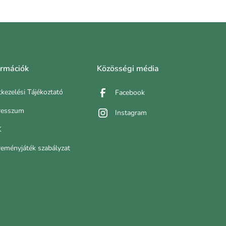
ormációk
Közösségi média
kezelési Tájékoztató
Facebook
resszum
Instagram
K
eményjáték szabályzat