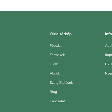
Oldaltérkép
Inf
Főoldal
Adat
Termékek
Imp
Hírek
GYI
Akciók
Nyer
Szolgáltatások
Blog
Kapcsolat