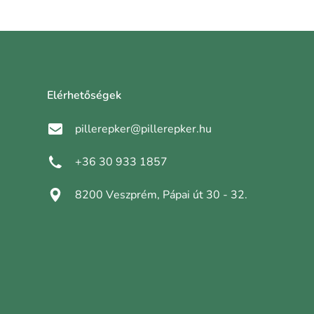
Elérhetőségek
pillerepker@pillerepker.hu
+36 30 933 1857
8200 Veszprém, Pápai út 30 - 32.