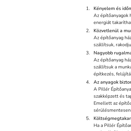
Kényelem és idő
Az építőanyagok h
energiát takaríth
Közvetlenül a mun
Az építőanyag ház
szállítsuk, rakod
Nagyobb rugalm
Az építőanyag ház
szállítsuk a munk
építkezés, felújí
Az anyagok bizto
A Pillér Építőan
szakképzett és tap
Emellett az építő
sérülésmentesen 
Költségmegtakar
Ha a Pillér Építő