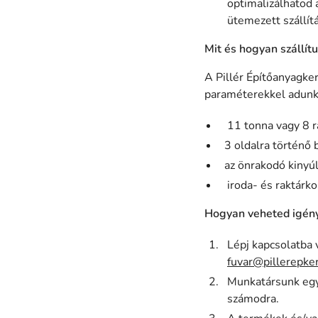
optimalizálhatod a
ütemezett szállítá
Mit és hogyan szállít
A Pillér Építőanyagker
paraméterekkel adunk
11 tonna vagy 8 ra
3 oldalra történő 
az önrakodó kinyú
iroda- és raktárko
Hogyan veheted igényb
Lépj kapcsolatba 
fuvar@pillerepke
Munkatársunk egye
számodra.