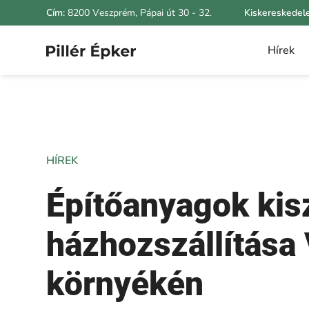
Cím:
8200 Veszprém, Pápai út 30 - 32.
Kiskereskedel
Hírek
HÍREK
Építőanyagok kisz
házhozszállítása
környékén