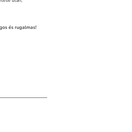
etése után,
ágos és rugalmas!