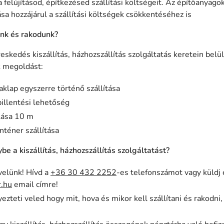
 felújításod, építkezésed szállítási költségeit. Az építőanyago
sa hozzájárul a szállítási költségek csökkentéséhez is
unk és rakodunk?
eskedés kiszállítás, házhozszállítás szolgáltatás keretein belül
 megoldást:
klap egyszerre történő szállítása
billentési lehetőség
lása 10 m
nténer szállítása
e a kiszállítás, házhozszállítás szolgáltatást?
velünk! Hívd a
+36 30 432 2252
-es telefonszámot vagy küldj 
r.hu
email címre!
zteti veled hogy mit, hova és mikor kell szállítani és rakodni,