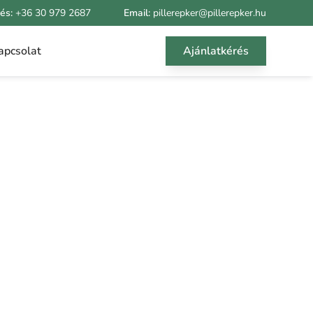
rés:
+36 30 979 2687
Email:
pillerepker@pillerepker.hu
apcsolat
Ajánlatkérés