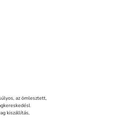
súlyos, az ömlesztett,
agkereskedésl
g kiszállítás,