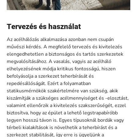
Tervezés és használat
Az acélhálózás alkalmazása azonban nem csupán
művészi kérdés. A megfelelő tervezés és kivitelezés
elengedhetetlen a biztonságos és tartós szerkezetek
megvalósításához. A vasalás, vagyis az acélháló
elhelyezésének módja kritikus fontosságú, hiszen
befolyásolja a szerkezet teherbírását és
repedésállóságát. Ezért a folyamatban
statikusmérnökök szakértelmére van szükség, akik
kiszámítják a szükséges acélmennyiséget és -elosztást,
valamint ellenőrzik a kivitelezés szakszerűségét, ezzel
biztosítva, hogy az épület a lehető legstrapabíróbb
legyen hosszú távon is. Egyes típusoknál bordák vagy
térbeli kialakítások is növelhetik a teherbírást és a
szerkezet stabilitását, így erre is ügyeljünk a