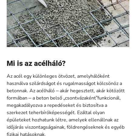
Mi is az acélháló?
Az acél egy különleges ötvözet, amelyhálóként
használva szilárdságot és rugalmasságot kölcsönöz a
betonnak. Az acélháló – akár hegesztett, akár kötözött
formában – a beton belső „csontvázaként”funkcionál,
megakadályozva a repedéseket és biztosítva a
szerkezet teherbíróképességét. Ezáltal olyan
épületeket hozhatunk létre, amelyek ellenállnak az
időjárás viszontagságainak, földrengéseknek és egyéb
fizikai hatásoknak.