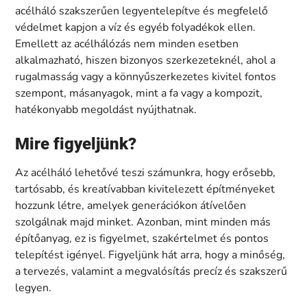
acélháló szakszerűen legyentelepítve és megfelelő
védelmet kapjon a víz és egyéb folyadékok ellen.
Emellett az acélhálózás nem minden esetben
alkalmazható, hiszen bizonyos szerkezeteknél, ahol a
rugalmasság vagy a könnyűszerkezetes kivitel fontos
szempont, másanyagok, mint a fa vagy a kompozit,
hatékonyabb megoldást nyújthatnak.
Mire figyeljünk?
Az acélháló lehetővé teszi számunkra, hogy erősebb,
tartósabb, és kreatívabban kivitelezett építményeket
hozzunk létre, amelyek generációkon átívelően
szolgálnak majd minket. Azonban, mint minden más
építőanyag, ez is figyelmet, szakértelmet és pontos
telepítést igényel. Figyeljünk hát arra, hogy a minőség,
a tervezés, valamint a megvalósítás precíz és szakszerű
legyen.