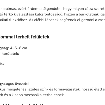
 hatalmas, ezért érdemes átgondolni, hogy milyen célra szeret
ő térkő kiválasztása kulcsfontosságú, hiszen a burkolatnak iga
álati funkcióhoz. Az alábbi lépések segítenek eligazodni a vas
lommal terhelt felületek
agság:
4–5–6 cm
i területek:
dák
gyalogos övezetei
kus megjelenés, széles szín- és formaválaszték, hosszú élettar
ak és a kisebb mechanikai terhelésnek..