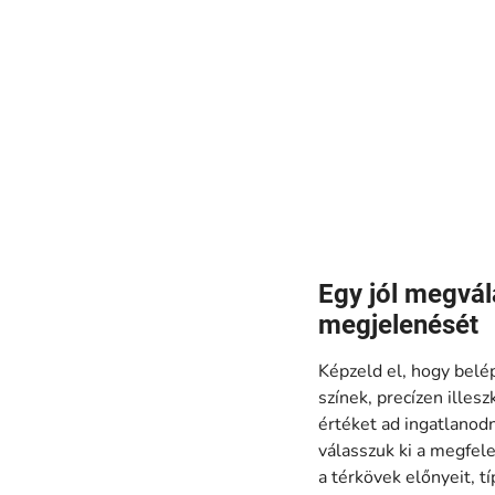
Egy jól megvál
megjelenését
Képzeld el, hogy belé
színek, precízen illes
értéket ad ingatlanod
válasszuk ki a megfel
a térkövek előnyeit, t