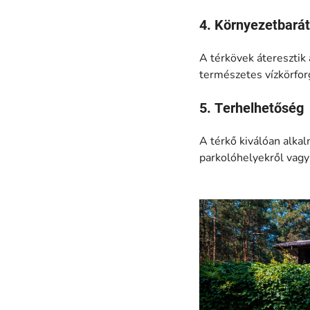
4. Környezetbará
A térkövek áteresztik 
természetes vízkörfor
5. Terhelhetőség
A térkő kiválóan alkal
parkolóhelyekről vagy 