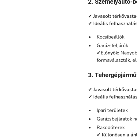
2. Személyautó-be
✔
Javasolt térkővast
✔
Ideális felhasználás
Kocsibeállók
Garázsfeljárók
✔
Előnyök:
Nagyobb
formaválaszték, el
3. Tehergépjárműv
✔
Javasolt térkővast
✔
Ideális felhasználás
Ipari területek
Garázsbejáratok 
Rakodóterek
✔
Különösen ajánl