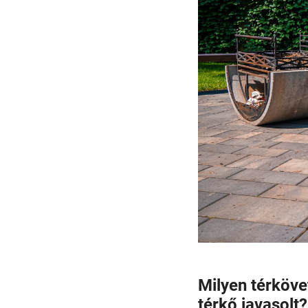
Milyen térköve
térkő javasolt?