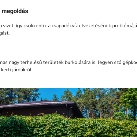
t megoldás
a vizet, így csökkentik a csapadékvíz elvezetésének problémáját
gást.
mas nagy terhelésű területek burkolására is, legyen szó gépkoc
kerti járdákról.