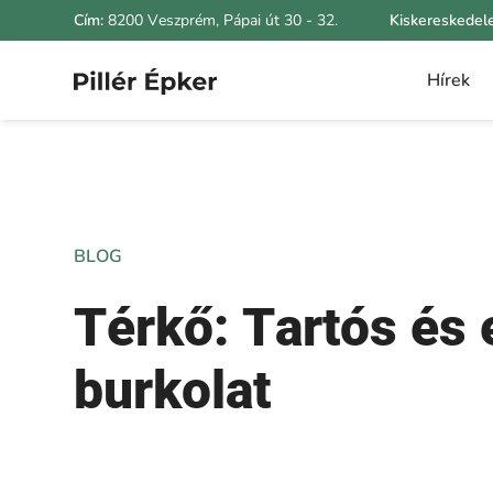
Cím:
8200 Veszprém, Pápai út 30 - 32.
Kiskereskedel
Hírek
BLOG
Térkő: Tartós és 
burkolat