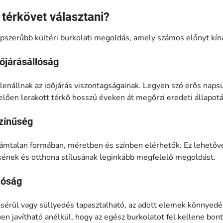
térkövet választani?
épszerűbb kültéri burkolati megoldás, amely számos előnyt kíná
dőjárásállóság
lenállnak az időjárás viszontagságainak. Legyen szó erős napsü
elően lerakott térkő hosszú éveken át megőrzi eredeti állapotá
színűség
mtalan formában, méretben és színben elérhetők. Ez lehetővé
lésének és otthona stílusának leginkább megfelelő megoldást.
tóság
érül vagy süllyedés tapasztalható, az adott elemek könnyedé
n javítható anélkül, hogy az egész burkolatot fel kellene bont