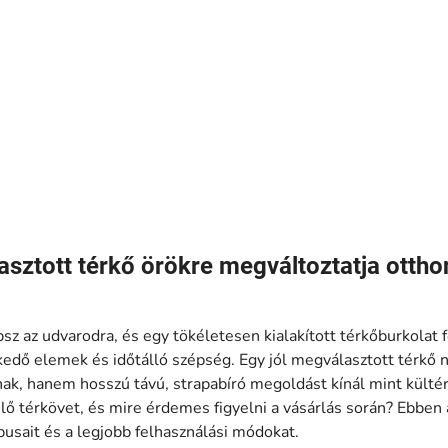
asztott térkő örökre megváltoztatja otth
psz az udvarodra, és egy tökéletesen kialakított térkőburkolat
zkedő elemek és időtálló szépség. Egy jól megválasztott térkő 
nak, hanem hosszú távú, strapabíró megoldást kínál mint külté
elő térkövet, és mire érdemes figyelni a vásárlás során? Ebben
ípusait és a legjobb felhasználási módokat.