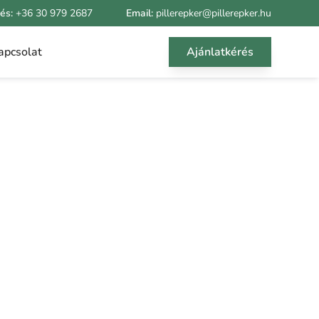
rés:
+36 30 979 2687
Email:
pillerepker@pillerepker.hu
apcsolat
Ajánlatkérés