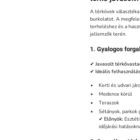
A térkövek választéka
burkolatot. A megfelel
terheléshez és a haszn
jellemzők terén.
1. Gyalogos forga
✔
Javasolt térkővast
✔
Ideális felhasználás
Kerti és udvari jár
Medence körül
Teraszok
Sétányok, parkok 
✔
Előnyök:
Esztéti
időjárási hatásokn