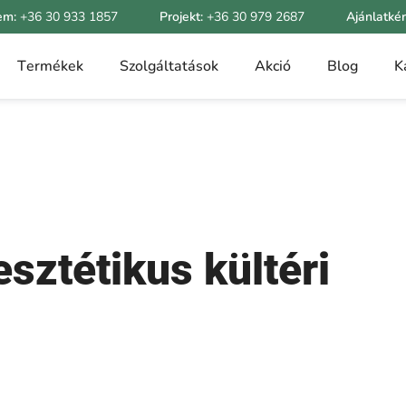
em:
+36 30 933 1857
Projekt:
+36 30 979 2687
Ajánlatké
Termékek
Szolgáltatások
Akció
Blog
K
esztétikus kültéri