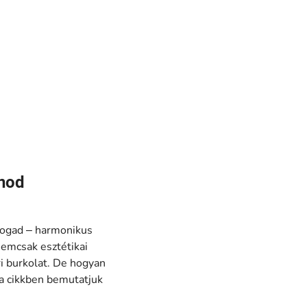
onod
 fogad – harmonikus
nemcsak esztétikai
ri burkolat. De hogyan
 a cikkben bemutatjuk