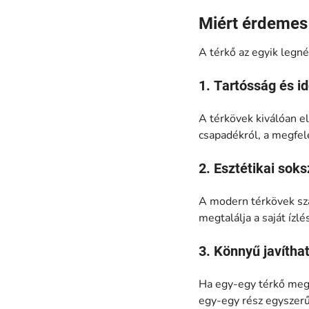
Miért érdemes 
A térkő az egyik legn
1. Tartósság és i
A térkövek kiválóan el
csapadékról, a megfel
2. Esztétikai sok
A modern térkövek szá
megtalálja a saját íz
3. Könnyű javítha
Ha egy-egy térkő megs
egy-egy rész egyszerűe