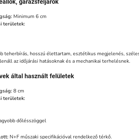
állók, garázsfeljárók
agság:
Minimum 6 cm
i területek:
 teherbírás, hosszú élettartam, esztétikus megjelenés, széles
lenáll az időjárási hatásoknak és a mechanikai terhelésnek.
ek által használt felületek
agság:
8 cm
i területek:
nagyobb dőlésszöggel
ott:
N+F műszaki specifikációval rendelkező térkő.