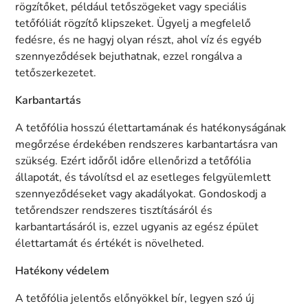
rögzítőket, például tetőszögeket vagy speciális
tetőfóliát rögzítő klipszeket. Ügyelj a megfelelő
fedésre, és ne hagyj olyan részt, ahol víz és egyéb
szennyeződések bejuthatnak, ezzel rongálva a
tetőszerkezetet.
Karbantartás
A tetőfólia hosszú élettartamának és hatékonyságának
megőrzése érdekében rendszeres karbantartásra van
szükség. Ezért időről időre ellenőrizd a tetőfólia
állapotát, és távolítsd el az esetleges felgyülemlett
szennyeződéseket vagy akadályokat. Gondoskodj a
tetőrendszer rendszeres tisztításáról és
karbantartásáról is, ezzel ugyanis az egész épület
élettartamát és értékét is növelheted.
Hatékony védelem
A tetőfólia jelentős előnyökkel bír, legyen szó új