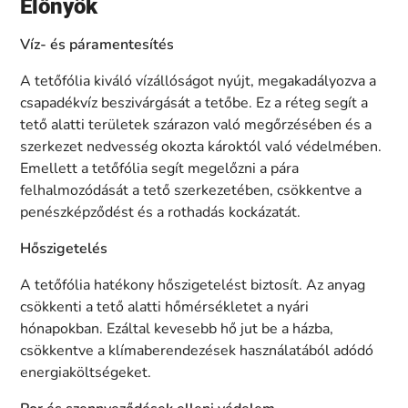
Előnyök
Víz- és páramentesítés
A tetőfólia kiváló vízállóságot nyújt, megakadályozva a
csapadékvíz beszivárgását a tetőbe. Ez a réteg segít a
tető alatti területek szárazon való megőrzésében és a
szerkezet nedvesség okozta károktól való védelmében.
Emellett a tetőfólia segít megelőzni a pára
felhalmozódását a tető szerkezetében, csökkentve a
penészképződést és a rothadás kockázatát.
Hőszigetelés
A tetőfólia hatékony hőszigetelést biztosít. Az anyag
csökkenti a tető alatti hőmérsékletet a nyári
hónapokban. Ezáltal kevesebb hő jut be a házba,
csökkentve a klímaberendezések használatából adódó
energiaköltségeket.