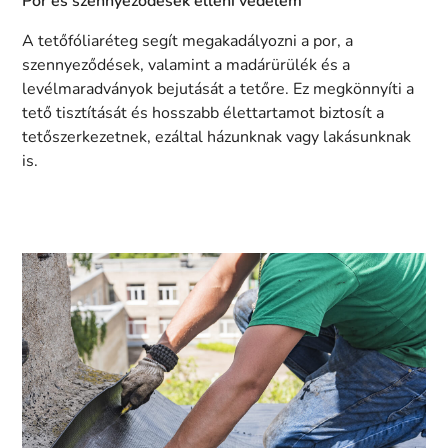
Por és szennyeződések elleni védelem
A tetőfóliaréteg segít megakadályozni a por, a
szennyeződések, valamint a madárürülék és a
levélmaradványok bejutását a tetőre. Ez megkönnyíti a
tető tisztítását és hosszabb élettartamot biztosít a
tetőszerkezetnek, ezáltal házunknak vagy lakásunknak
is.