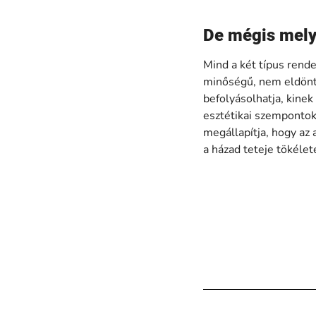
De mégis mely
Mind a két típus rend
minőségű, nem eldönth
befolyásolhatja, kinek
esztétikai szempontoka
megállapítja, hogy az 
a házad teteje tökéle