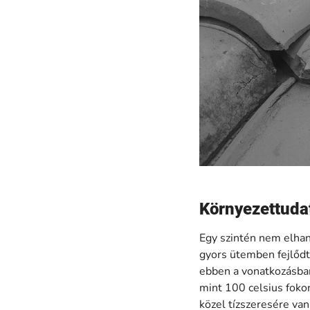
Környezettuda
Egy szintén nem elhan
gyors ütemben fejlődt
ebben a vonatkozásban
mint 100 celsius foko
közel tízszeresére van