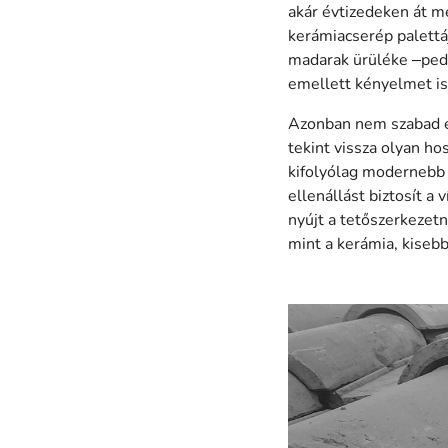
akár évtizedeken át me
kerámiacserép palettáj
madarak ürüléke –pedi
emellett kényelmet is
Azonban nem szabad e
tekint vissza olyan h
kifolyólag modernebb 
ellenállást biztosít a
nyújt a tetőszerkezet
mint a kerámia, kiseb