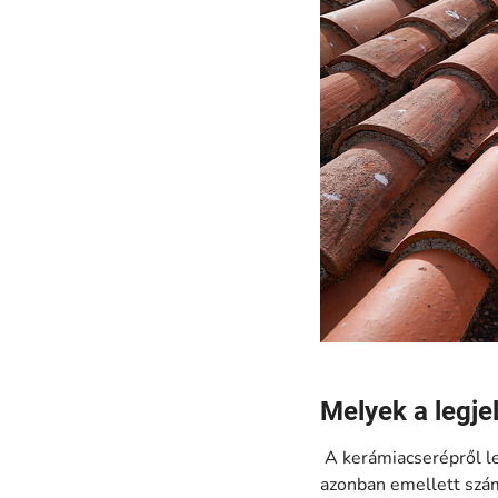
Melyek a legj
A kerámiacserépről leg
azonban emellett szám