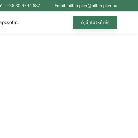
rés:
+36 30 979 2687
Email:
pillerepker@pillerepker.hu
apcsolat
Ajánlatkérés