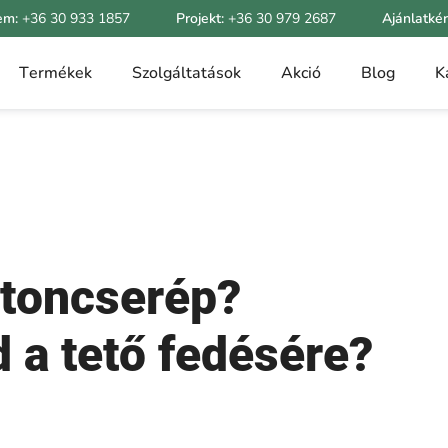
em:
+36 30 933 1857
Projekt:
+36 30 979 2687
Ajánlatké
Termékek
Szolgáltatások
Akció
Blog
K
etoncserép?
 a tető fedésére?