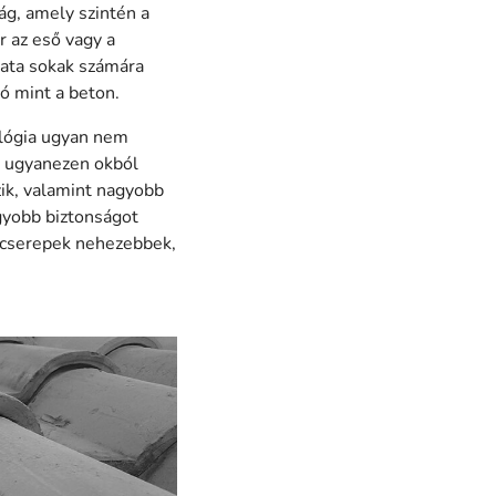
ág, amely szintén a
r az eső vagy a
lata sokak számára
ó mint a beton.
lógia ugyan nem
l ugyanezen okból
ik, valamint nagyobb
agyobb biztonságot
iscserepek nehezebbek,