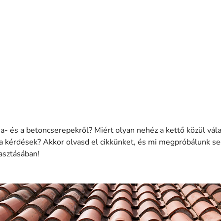
ia- és a betoncserepekről? Miért olyan nehéz a kettő közül vál
a kérdések? Akkor olvasd el cikkünket, és mi megpróbálunk se
asztásában!