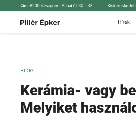
Cím:
8200 Veszprém, Pápai út 30 - 32.
Kiskereskedel
Hírek
BLOG
Kerámia- vagy b
Melyiket használd