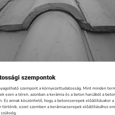
tossági szempontok
yagolható szempont a környezettudatosság. Mint minden term
ek ezen a téren, azonban a kerámia és a beton harcából a beton
. Ez annak köszönhető, hogy a betoncserepek előállításakor a
n történik, ezzel szemben a kerámiacserepek előállításához e
 szükség.