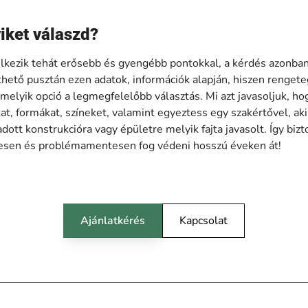
iket válaszd?
elkezik tehát erősebb és gyengébb pontokkal, a kérdés azonban
ető pusztán ezen adatok, információk alapján, hiszen rengete
 melyik opció a legmegfelelőbb választás. Mi azt javasoljuk, h
t, formákat, színeket, valamint egyeztess egy szakértővel, aki
adott konstrukcióra vagy épületre melyik fajta javasolt. Így biz
tesen és problémamentesen fog védeni hosszú éveken át!
Ajánlatkérés
Kapcsolat