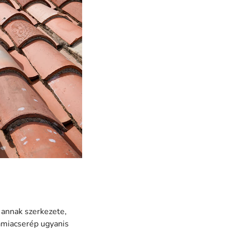
 annak szerkezete,
ámiacserép ugyanis