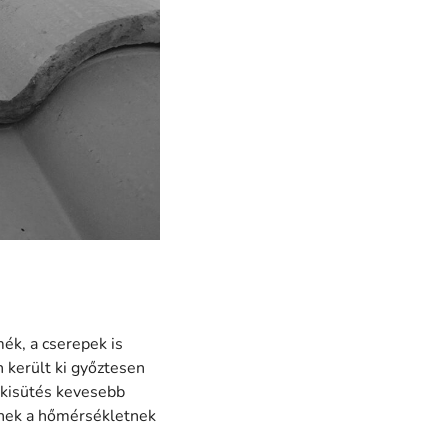
ék, a cserepek is
 került ki győztesen
 kisütés kevesebb
nnek a hőmérsékletnek