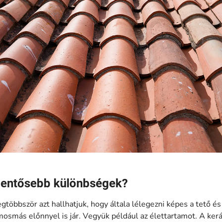
elentősebb különbségek?
többször azt hallhatjuk, hogy általa lélegezni képes a tető és
osmás előnnyel is jár. Vegyük például az élettartamot. A ker