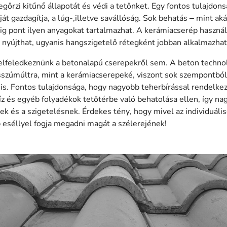
gőrzi kitűnő állapotát és védi a tetőnket. Egy fontos tulajdons
át gazdagítja, a lúg-,illetve savállóság. Sok behatás – mint aká
g pont ilyen anyagokat tartalmazhat. A kerámiacserép haszná
 nyújthat, ugyanis hangszigetelő rétegként jobban alkalmazhat
lfeledkeznünk a betonalapú cserepekről sem. A beton techno
osszúmúltra, mint a kerámiacserepeké, viszont sok szempontbó
is. Fontos tulajdonsága, hogy nagyobb teherbírással rendelkez
 víz és egyéb folyadékok tetőtérbe való behatolása ellen, így n
nek és a szigetelésnek. Érdekes tény, hogy mivel az individuál
b eséllyel fogja megadni magát a szélerejének!