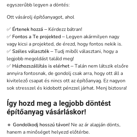
egyszerűbb legyen a döntés:
Ott vásárolj építőanyagot, ahol
✅
Értenek hozzá
– Kérdezz bátran!
✅
Fontos a Te projekted
– Legyen akármilyen nagy
vagy kicsi a projekted, de érezd, hogy fontos nekik is.
✅
Széles választék
– Tudj miből választani, hogy a
legjobb megoldást találd meg!
✅
Házhozszállítás is elérhet
– Talán nem látszik elsőre
annyira fontosnak, de gondolj csak arra, hogy ott áll a
kivitelező csapat és nincs ott az építőanyag. Ez nagyon
sok stresszel és kidobott pénzzel járhat. Menj biztosra!
Így hozd meg a legjobb döntést
építőanyag vásárláskor!
🔹
Gondolkodj hosszú távon!
Ne az ár alapján dönts,
hanem a minőséget helyezd előtérbe.