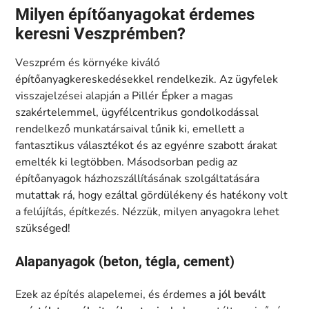
Milyen építőanyagokat érdemes
keresni Veszprémben?
Veszprém és környéke kiváló
építőanyagkereskedésekkel rendelkezik. Az ügyfelek
visszajelzései alapján a Pillér Épker a magas
szakértelemmel, ügyfélcentrikus gondolkodással
rendelkező munkatársaival tűnik ki, emellett a
fantasztikus választékot és az egyénre szabott árakat
emelték ki legtöbben. Másodsorban pedig az
építőanyagok házhozszállításának szolgáltatására
mutattak rá, hogy ezáltal gördülékeny és hatékony volt
a felújítás, építkezés. Nézzük, milyen anyagokra lehet
szükséged!
Alapanyagok (beton, tégla, cement)
Ezek az építés alapelemei, és érdemes
a jól bevált