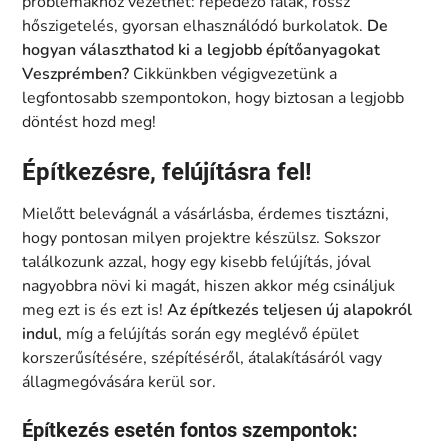
problémákhoz vezethet: repedező falak, rossz
hőszigetelés, gyorsan elhasználódó burkolatok.
De
hogyan választhatod ki a legjobb építőanyagokat
Veszprémben?
Cikkünkben végigvezetünk a
legfontosabb szempontokon, hogy biztosan a legjobb
döntést hozd meg!
Építkezésre, felújításra fel!
Mielőtt belevágnál a vásárlásba, érdemes tisztázni,
hogy pontosan milyen projektre készülsz. Sokszor
találkozunk azzal, hogy egy kisebb felújítás, jóval
nagyobbra növi ki magát, hiszen akkor még csináljuk
meg ezt is és ezt is!
Az építkezés teljesen új alapokról
indul
, míg a felújítás során egy meglévő épület
korszerűsítésére, szépítéséről, átalakításáról vagy
állagmegóvására kerül sor.
Építkezés esetén fontos szempontok: