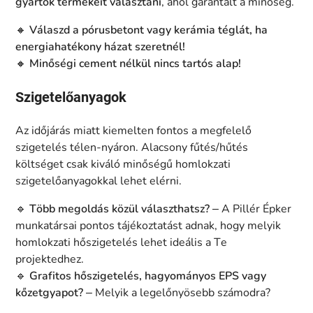
gyártók termékeit választani
, ahol garantált a minőség.
🔸
Válaszd a pórusbetont vagy kerámia téglát, ha
energiahatékony házat szeretnél!
🔸
Minőségi cement nélkül nincs tartós alap!
Szigetelőanyagok
Az időjárás miatt kiemelten fontos a megfelelő
szigetelés télen-nyáron. Alacsony fűtés/hűtés
költséget csak kiváló minőségű homlokzati
szigetelőanyagokkal lehet elérni.
🔹
Több megoldás közül választhatsz?
– A Pillér Épker
munkatársai pontos tájékoztatást adnak, hogy melyik
homlokzati hőszigetelés lehet ideális a Te
projektedhez.
🔹
Grafitos hőszigetelés, hagyományos EPS vagy
kőzetgyapot?
– Melyik a legelőnyösebb számodra?