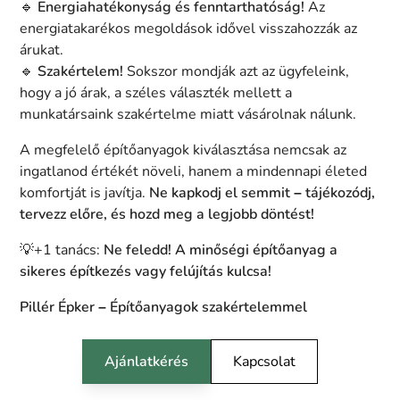
🔹
Energiahatékonyság és fenntarthatóság!
Az
energiatakarékos megoldások idővel visszahozzák az
árukat.
🔹
Szakértelem!
Sokszor mondják azt az ügyfeleink,
hogy a jó árak, a széles választék mellett a
munkatársaink szakértelme miatt vásárolnak nálunk.
A megfelelő építőanyagok kiválasztása nemcsak az
ingatlanod értékét növeli, hanem a mindennapi életed
komfortját is javítja.
Ne kapkodj el semmit – tájékozódj,
tervezz előre, és hozd meg a legjobb döntést!
💡+1 tanács:
Ne feledd! A minőségi építőanyag a
sikeres építkezés vagy felújítás kulcsa!
Pillér Épker – Építőanyagok szakértelemmel
Ajánlatkérés
Kapcsolat