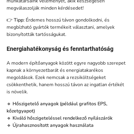
munkatársaink véleményét, akik készségesen
megválaszolják minden kérdésedet!
👉
Tipp:
Érdemes hosszú távon gondolkodni, és
megbízható gyártók termékeit választani, amelyek
bizonyították tartósságukat.
Energiahatékonyság és fenntarthatóság
A modern építőanyagok között egyre nagyobb szerepet
kapnak a környezetbarát és energiatakarékos
megoldások. Ezek nemcsak a rezsiköltségeket
csökkenthetik, hanem hosszú távon az ingatlan értékét
is növelik.
🔹
Hőszigetelő anyagok (például grafitos EPS,
kőzetgyapot)
🔹
Kiváló hőszigeteléssel rendelkező nyílászárók
🔹
Újrahasznosított anyagok használata