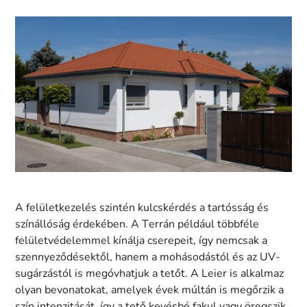
A felületkezelés szintén kulcskérdés a tartósság és
színállóság érdekében. A Terrán például többféle
felületvédelemmel kínálja cserepeit, így nemcsak a
szennyeződésektől, hanem a mohásodástól és az UV-
sugárzástól is megóvhatjuk a tetőt. A Leier is alkalmaz
olyan bevonatokat, amelyek évek múltán is megőrzik a
szín intenzitását, így a tető kevésbé fakul vagy öregszik