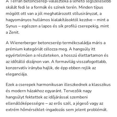
A Terrán betoncserép-választéka a lehető legszélesebb
skálát fedi le a formák és színek terén. Minden típus
mögött ott van a jól meghatározott stílusirányzat, a
hagyományos hullámos kialakításoktól kezdve – mint a
Synus – egészen a lapos és sík profilú cserepekig, mint
a Zenit.
A Wienerberger betoncserép termékcsaládja máris a
prémium kategóriát célozza meg. A hangsúly itt
egyértelműen a részleteken, a hosszú élettartamon és
az időtálló dizájnon van. A formavilág visszafogottabb,
konzervatív irányba hajlik, de épp ebben rejlik az
eleganciája.
Ezek a cserepek harmonikusan illeszkednek a klasszikus
és modern házakhoz egyaránt. Tervezőik nagy
hangsúlyt fektettek az időjárással szembeni
ellenállóképességre – az erős szél, a jégeső vagy az
extrém hőmérséklet-ingadozás sem jelent problémát.