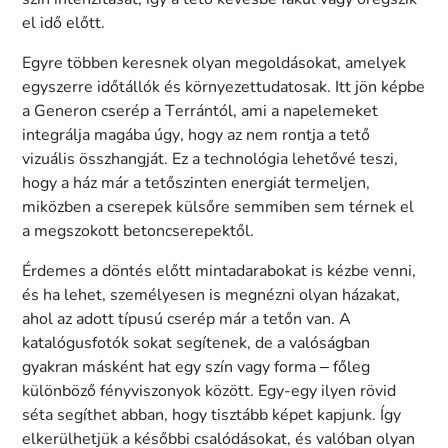
el idő előtt.
Egyre többen keresnek olyan megoldásokat, amelyek
egyszerre időtállók és környezettudatosak. Itt jön képbe
a Generon cserép a Terrántól, ami a napelemeket
integrálja magába úgy, hogy az nem rontja a tető
vizuális összhangját. Ez a technológia lehetővé teszi,
hogy a ház már a tetőszinten energiát termeljen,
miközben a cserepek külsőre semmiben sem térnek el
a megszokott betoncserepektől.
Érdemes a döntés előtt mintadarabokat is kézbe venni,
és ha lehet, személyesen is megnézni olyan házakat,
ahol az adott típusú cserép már a tetőn van. A
katalógusfotók sokat segítenek, de a valóságban
gyakran másként hat egy szín vagy forma – főleg
különböző fényviszonyok között. Egy-egy ilyen rövid
séta segíthet abban, hogy tisztább képet kapjunk. Így
elkerülhetjük a későbbi csalódásokat, és valóban olyan