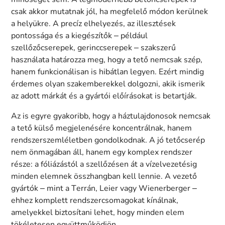
csak akkor mutatnak jól, ha megfelelő módon kerülnek
a helyükre. A precíz elhelyezés, az illesztések
pontossága és a kiegészítők – például
szellőzőcserepek, gerinccserepek – szakszerű
használata határozza meg, hogy a tető nemcsak szép,
hanem funkcionálisan is hibátlan legyen. Ezért mindig
érdemes olyan szakemberekkel dolgozni, akik ismerik
az adott márkát és a gyártói előírásokat is betartják.
Az is egyre gyakoribb, hogy a háztulajdonosok nemcsak
a tető külső megjelenésére koncentrálnak, hanem
rendszerszemléletben gondolkodnak. A jó tetőcserép
nem önmagában áll, hanem egy komplex rendszer
része: a fóliázástól a szellőzésen át a vízelvezetésig
minden elemnek összhangban kell lennie. A vezető
gyártók – mint a Terrán, Leier vagy Wienerberger –
ehhez komplett rendszercsomagokat kínálnak,
amelyekkel biztosítani lehet, hogy minden elem
tökéletesen együttműködjön.