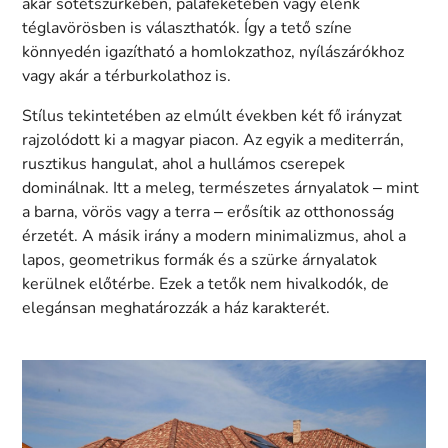
akár sötétszürkében, palafeketében vagy élénk
téglavörösben is választhatók. Így a tető színe
könnyedén igazítható a homlokzathoz, nyílászárókhoz
vagy akár a térburkolathoz is.
Stílus tekintetében az elmúlt években két fő irányzat
rajzolódott ki a magyar piacon. Az egyik a mediterrán,
rusztikus hangulat, ahol a hullámos cserepek
dominálnak. Itt a meleg, természetes árnyalatok – mint
a barna, vörös vagy a terra – erősítik az otthonosság
érzetét. A másik irány a modern minimalizmus, ahol a
lapos, geometrikus formák és a szürke árnyalatok
kerülnek előtérbe. Ezek a tetők nem hivalkodók, de
elegánsan meghatározzák a ház karakterét.