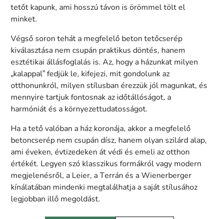
tetőt kapunk, ami hosszú távon is örömmel tölt el
minket.
Végső soron tehát a megfelelő beton tetőcserép
kiválasztása nem csupán praktikus döntés, hanem
esztétikai állásfoglalás is. Az, hogy a házunkat milyen
„kalappal” fedjük le, kifejezi, mit gondolunk az
otthonunkról, milyen stílusban érezzük jól magunkat, és
mennyire tartjuk fontosnak az időtállóságot, a
harmóniát és a környezettudatosságot.
Ha a tető valóban a ház koronája, akkor a megfelelő
betoncserép nem csupán dísz, hanem olyan szilárd alap,
ami éveken, évtizedeken át védi és emeli az otthon
értékét. Legyen szó klasszikus formákról vagy modern
megjelenésről, a Leier, a Terrán és a Wienerberger
kínálatában mindenki megtalálhatja a saját stílusához
legjobban illő megoldást.