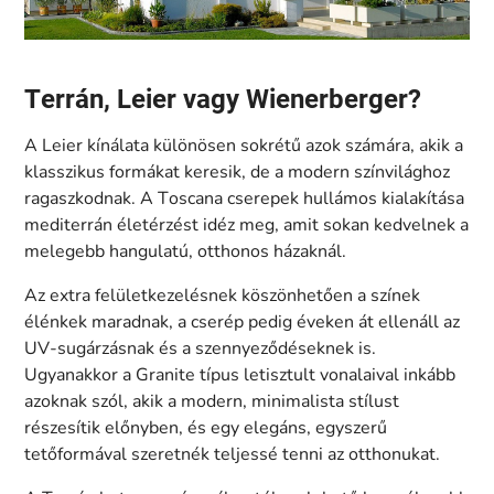
Terrán, Leier vagy Wienerberger?
A Leier kínálata különösen sokrétű azok számára, akik a
klasszikus formákat keresik, de a modern színvilághoz
ragaszkodnak. A Toscana cserepek hullámos kialakítása
mediterrán életérzést idéz meg, amit sokan kedvelnek a
melegebb hangulatú, otthonos házaknál.
Az extra felületkezelésnek köszönhetően a színek
élénkek maradnak, a cserép pedig éveken át ellenáll az
UV-sugárzásnak és a szennyeződéseknek is.
Ugyanakkor a Granite típus letisztult vonalaival inkább
azoknak szól, akik a modern, minimalista stílust
részesítik előnyben, és egy elegáns, egyszerű
tetőformával szeretnék teljessé tenni az otthonukat.