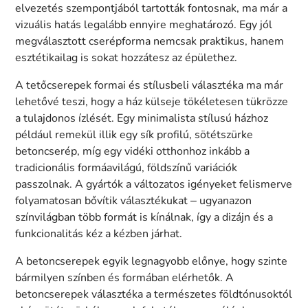
elvezetés szempontjából tartották fontosnak, ma már a
vizuális hatás legalább ennyire meghatározó. Egy jól
megválasztott cserépforma nemcsak praktikus, hanem
esztétikailag is sokat hozzátesz az épülethez.
A tetőcserepek formai és stílusbeli választéka ma már
lehetővé teszi, hogy a ház külseje tökéletesen tükrözze
a tulajdonos ízlését. Egy minimalista stílusú házhoz
például remekül illik egy sík profilú, sötétszürke
betoncserép, míg egy vidéki otthonhoz inkább a
tradicionális formáavilágú, földszínű variációk
passzolnak. A gyártók a változatos igényeket felismerve
folyamatosan bővítik választékukat – ugyanazon
színvilágban több formát is kínálnak, így a dizájn és a
funkcionalitás kéz a kézben járhat.
A betoncserepek egyik legnagyobb előnye, hogy szinte
bármilyen színben és formában elérhetők. A
betoncserepek választéka a természetes földtónusoktól