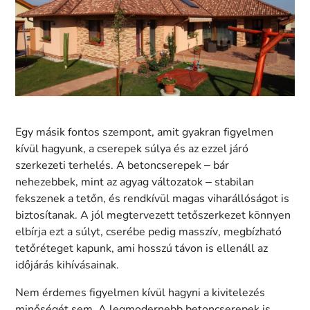
Egy másik fontos szempont, amit gyakran figyelmen
kívül hagyunk, a cserepek súlya és az ezzel járó
szerkezeti terhelés. A betoncserepek – bár
nehezebbek, mint az agyag változatok – stabilan
fekszenek a tetőn, és rendkívül magas viharállóságot is
biztosítanak. A jól megtervezett tetőszerkezet könnyen
elbírja ezt a súlyt, cserébe pedig masszív, megbízható
tetőréteget kapunk, ami hosszú távon is ellenáll az
időjárás kihívásainak.
Nem érdemes figyelmen kívül hagyni a kivitelezés
minőségét sem. A legmodernebb betoncserepek is